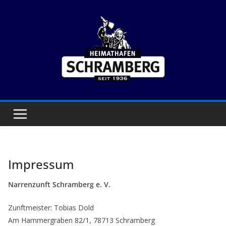
Zum
Inhalt
springen
Impressum
Narrenzunft Schramberg e. V.
Zunftmeister: Tobias Dold
Am Hammergraben 82/1, 78713 Schramberg