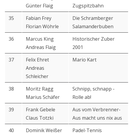
Günter Flaig
Zugspitzbahn
35
Fabian Frey
Die Schramberger
Florian Wöhrle
Salamanderbuben
36
Marcus King
Historischer Zuber
Andreas Flaig
2001
37
Felix Ehret
Mario Kart
Andreas
Schleicher
38
Moritz Ragg
Schnipp, schnapp -
Marius Schäfer
Rolle ab!
39
Frank Gebele
Aus vom Verbrenner-
Claus Totzki
Aus macht uns nix aus
40
Dominik Weißer
Padel-Tennis