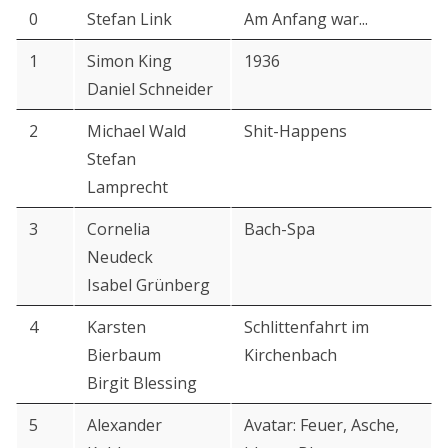
0
Stefan Link
Am Anfang war...
1
Simon King
1936
Daniel Schneider
2
Michael Wald
Shit-Happens
Stefan
Lamprecht
3
Cornelia
Bach-Spa
Neudeck
Isabel Grünberg
4
Karsten
Schlittenfahrt im
Bierbaum
Kirchenbach
Birgit Blessing
5
Alexander
Avatar: Feuer, Asche,