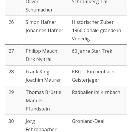
Oliver
Schramberg Tal
Schumacher
26
Simon Hafner
Historischer Zuber
Johannes Hafner
1966 Canale grande in
Venedig
27
Philipp Mauch
60 Jahre Star Trek
Dirk Nyitrai
28
Frank King
KBGJ - Kirchenbach -
Joachim Maurer
Geisterjäger
29
Thomas Brüstle
Radballer im Kirnbach
Manuel
Pfundstein
30
Jörg
Grönland-Deal
Fehrenbacher