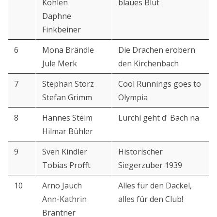
Kohlen
blaues Blut
Daphne
Finkbeiner
6
Mona Brändle
Die Drachen erobern
Jule Merk
den Kirchenbach
7
Stephan Storz
Cool Runnings goes to
Stefan Grimm
Olympia
8
Hannes Steim
Lurchi geht d' Bach na
Hilmar Bühler
9
Sven Kindler
Historischer
Tobias Profft
Siegerzuber 1939
10
Arno Jauch
Alles für den Dackel,
Ann-Kathrin
alles für den Club!
Brantner