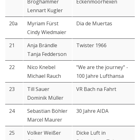
Broghammer
Eckenmoorhexen
Lennart Kugler
20a
Myriam Fürst
Dia de Muertas
Cindy Wiedmaier
21
Anja Brändle
Twister 1966
Tanja Fedderson
22
Nico Knebel
"We are the journey" -
Michael Rauch
100 Jahre Lufthansa
23
Till Sauer
VR Bach na Fahrt
Dominik Müller
24
Sebastian Böhler
30 Jahre AIDA
Marcel Maurer
25
Volker Weißer
Dicke Luft in