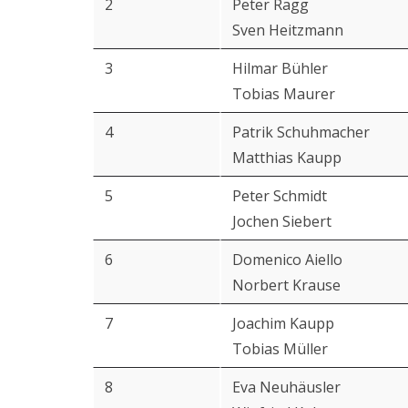
2
Peter Ragg
Sven Heitzmann
3
Hilmar Bühler
Tobias Maurer
4
Patrik Schuhmacher
Matthias Kaupp
5
Peter Schmidt
Jochen Siebert
6
Domenico Aiello
Norbert Krause
7
Joachim Kaupp
Tobias Müller
8
Eva Neuhäusler