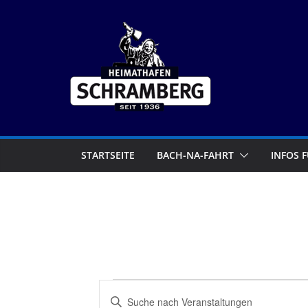
Zum
Inhalt
springen
STARTSEITE
BACH-NA-FAHRT
INFOS 
Veranstaltunge
V
B