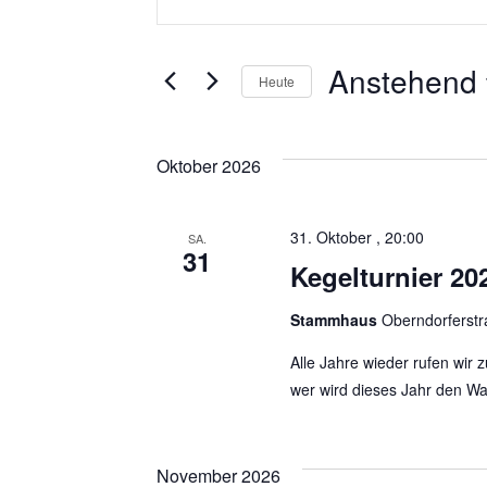
e
i
t
r
Anstehend
t
Heute
a
e
D
S
n
a
Oktober 2026
c
t
s
h
u
l
t
31. Oktober , 20:00
m
SA.
31
ü
w
Kegelturnier 20
a
s
ä
s
Stammhaus
Oberndorferst
l
h
e
l
Alle Jahre wieder rufen wir 
t
l
wer wird dieses Jahr den 
e
w
u
n
o
.
n
r
November 2026